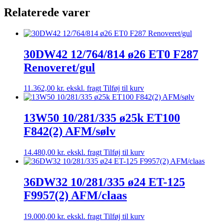
ET-
Relaterede varer
75
F938(2)
Afm/Sølv
antal
30DW42 12/764/814 ø26 ET0 F287
Renoveret/gul
11.362,00
kr.
ekskl. fragt
Tilføj til kurv
13W50 10/281/335 ø25k ET100
F842(2) AFM/sølv
14.480,00
kr.
ekskl. fragt
Tilføj til kurv
36DW32 10/281/335 ø24 ET-125
F9957(2) AFM/claas
19.000,00
kr.
ekskl. fragt
Tilføj til kurv