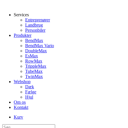
Services
Entreprenører
Landbrug
Personbiler
Produkter
BendMax
BendMax Vario
DoubleMax
EsMax
RowMax
TrippleMax
TubeMax
TwinMax
Webshop
Dæk
Fælge
Hjul
Om os
Kontakt
Kurv