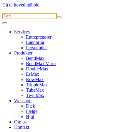
Gå til hovedindhold
Services
Entreprenører
Landbrug
Personbiler
Produkter
BendMax
BendMax Vario
DoubleMax
EsMax
RowMax
TrippleMax
TubeMax
TwinMax
Webshop
Dæk
Fælge
Hjul
Om os
Kontakt