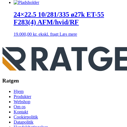
24×22.5 10/281/335 ø27k ET-55
F283(4) AFM/hvid/RF
19.000,00
kr.
ekskl. fragt
Læs mere
Ratgen
Hjem
Produkter
Webshop
Om os
Kontakt
Cookiepolitik
Datapolitik