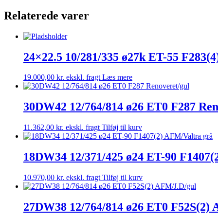
ø24
ET-
Relaterede varer
65
F1440(2)
AFM/sort
antal
24×22.5 10/281/335 ø27k ET-55 F283(
19.000,00
kr.
ekskl. fragt
Læs mere
30DW42 12/764/814 ø26 ET0 F287 Ren
11.362,00
kr.
ekskl. fragt
Tilføj til kurv
18DW34 12/371/425 ø24 ET-90 F1407(
10.970,00
kr.
ekskl. fragt
Tilføj til kurv
27DW38 12/764/814 ø26 ET0 F52S(2) 