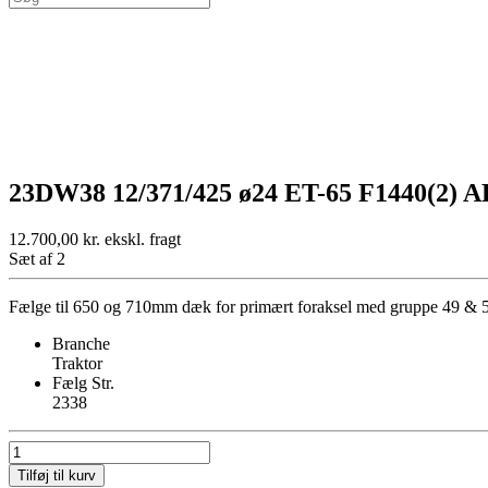
23DW38 12/371/425 ø24 ET-65 F1440(2) A
12.700,00
kr.
ekskl. fragt
Sæt af 2
Fælge til 650 og 710mm dæk for primært foraksel med gruppe 49 & 
Branche
Traktor
Fælg Str.
2338
23DW38
12/371/425
Tilføj til kurv