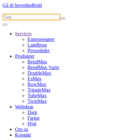
Gå til hovedindhold
Services
Entreprenører
Landbrug
Personbiler
Produkter
BendMax
BendMax Vario
DoubleMax
EsMax
RowMax
TrippleMax
TubeMax
TwinMax
Webshop
Dæk
Fælge
Hjul
Om os
Kontakt