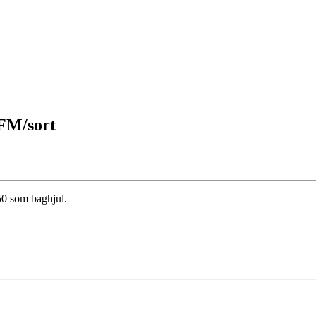
FM/sort
50 som baghjul.