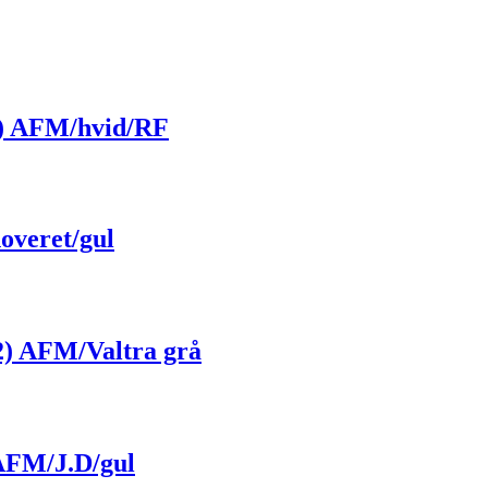
4) AFM/hvid/RF
overet/gul
2) AFM/Valtra grå
AFM/J.D/gul