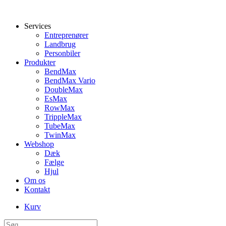
Services
Entreprenører
Landbrug
Personbiler
Produkter
BendMax
BendMax Vario
DoubleMax
EsMax
RowMax
TrippleMax
TubeMax
TwinMax
Webshop
Dæk
Fælge
Hjul
Om os
Kontakt
Kurv