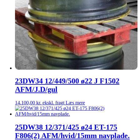
23DW34 12/449/500 ø22 J F1502
AFM/J.D/gul
14.100,00
kr.
ekskl. fragt
Læs mere
25DW38 12/371/425 ø24 ET-175
F806(2) AFM/hvid/15mm navplade.