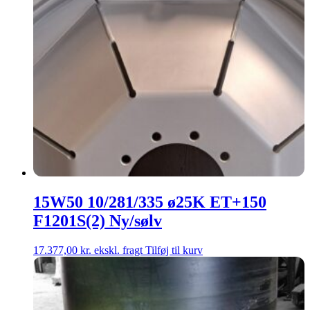
15W50 10/281/335 ø25K ET+150
F1201S(2) Ny/sølv
17.377,00
kr.
ekskl. fragt
Tilføj til kurv