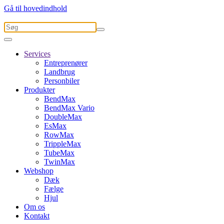
Gå til hovedindhold
Services
Entreprenører
Landbrug
Personbiler
Produkter
BendMax
BendMax Vario
DoubleMax
EsMax
RowMax
TrippleMax
TubeMax
TwinMax
Webshop
Dæk
Fælge
Hjul
Om os
Kontakt