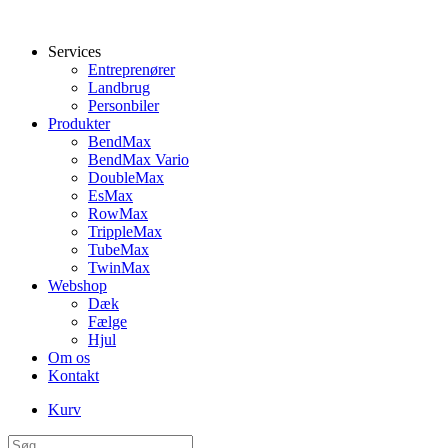
Services
Entreprenører
Landbrug
Personbiler
Produkter
BendMax
BendMax Vario
DoubleMax
EsMax
RowMax
TrippleMax
TubeMax
TwinMax
Webshop
Dæk
Fælge
Hjul
Om os
Kontakt
Kurv