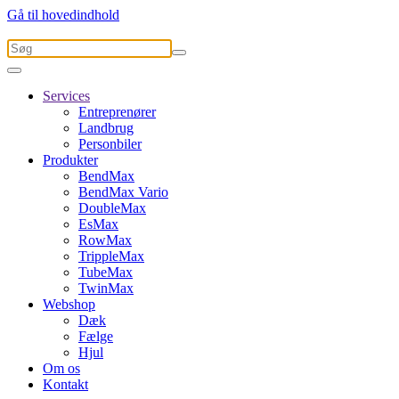
Gå til hovedindhold
Services
Entreprenører
Landbrug
Personbiler
Produkter
BendMax
BendMax Vario
DoubleMax
EsMax
RowMax
TrippleMax
TubeMax
TwinMax
Webshop
Dæk
Fælge
Hjul
Om os
Kontakt