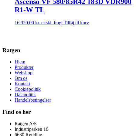
Ascenso VF 580/85R42 183D VDR900
R1-W TL
16.920,00
kr.
ekskl. fragt
Tilføj til kurv
Ratgen
Hjem
Produkter
Webshop
Om os
Kontakt
Cookiepolitik
Datapolitik
Handelsbetingelser
Find os her
Ratgen A/S
Industriparken 16
6630 Rødding