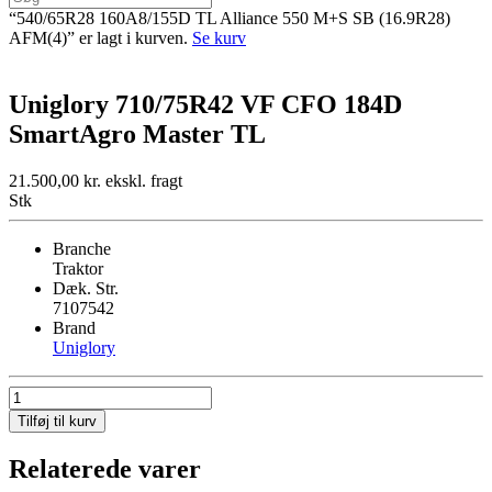
“540/65R28 160A8/155D TL Alliance 550 M+S SB (16.9R28)
AFM(4)” er lagt i kurven.
Se kurv
Uniglory 710/75R42 VF CFO 184D
SmartAgro Master TL
21.500,00
kr.
ekskl. fragt
Stk
Branche
Traktor
Dæk. Str.
7107542
Brand
Uniglory
Uniglory
710/75R42
Tilføj til kurv
VF
CFO
Relaterede varer
184D