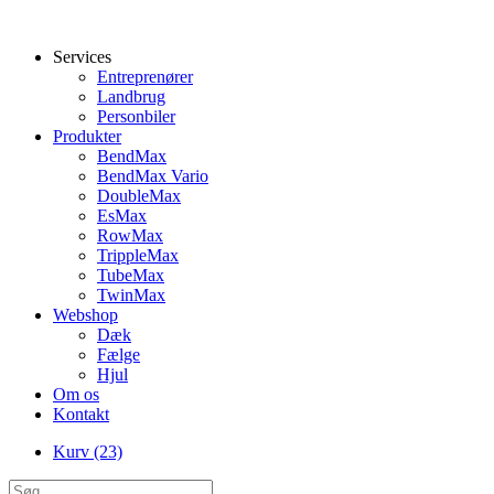
Services
Entreprenører
Landbrug
Personbiler
Produkter
BendMax
BendMax Vario
DoubleMax
EsMax
RowMax
TrippleMax
TubeMax
TwinMax
Webshop
Dæk
Fælge
Hjul
Om os
Kontakt
Kurv
(23)