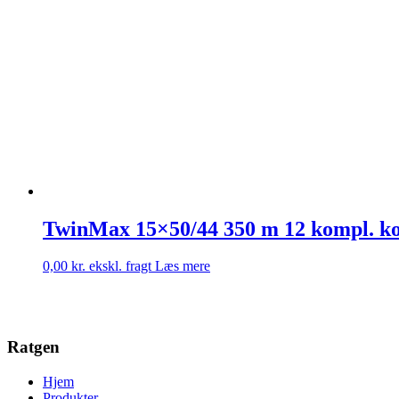
TwinMax 15×50/44 350 m 12 kompl. kob
0,00
kr.
ekskl. fragt
Læs mere
Ratgen
Hjem
Produkter