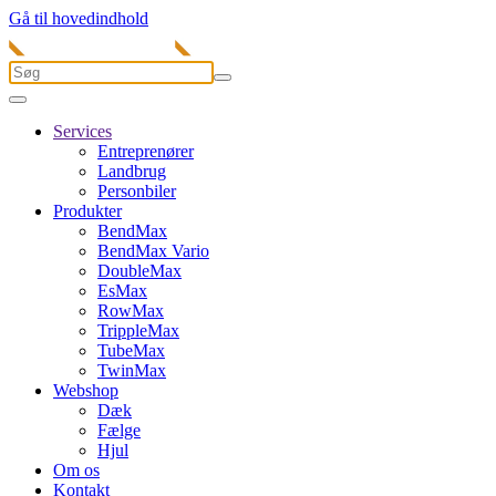
Gå til hovedindhold
Services
Entreprenører
Landbrug
Personbiler
Produkter
BendMax
BendMax Vario
DoubleMax
EsMax
RowMax
TrippleMax
TubeMax
TwinMax
Webshop
Dæk
Fælge
Hjul
Om os
Kontakt