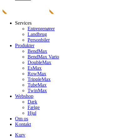
Services
Entreprenører
Landbrug
Personbiler
Produkter
BendMax
BendMax Vario
DoubleMax
EsMax
RowMax
TrippleMax
TubeMax
TwinMax
Webshop
Dæk
Fælge
Hjul
Om os
Kontakt
Kurv