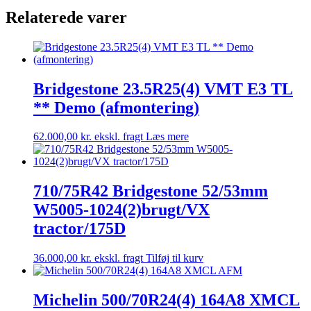
Traction
Relaterede varer
65
AFM/158D
antal
Bridgestone 23.5R25(4) VMT E3 TL
** Demo (afmontering)
62.000,00
kr.
ekskl. fragt
Læs mere
710/75R42 Bridgestone 52/53mm
W5005-1024(2)brugt/VX
tractor/175D
36.000,00
kr.
ekskl. fragt
Tilføj til kurv
Michelin 500/70R24(4) 164A8 XMCL