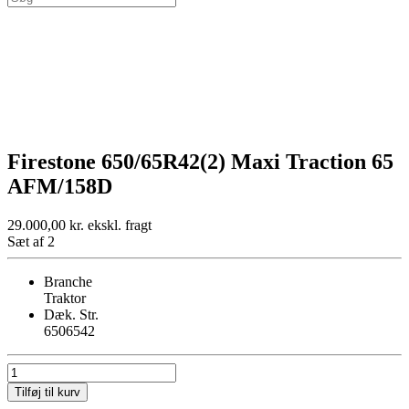
Firestone 650/65R42(2) Maxi Traction 65
AFM/158D
29.000,00
kr.
ekskl. fragt
Sæt af 2
Branche
Traktor
Dæk. Str.
6506542
Firestone
650/65R42(2)
Tilføj til kurv
Maxi