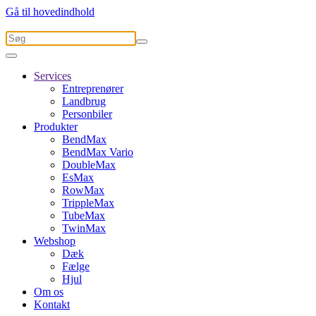
Gå til hovedindhold
Services
Entreprenører
Landbrug
Personbiler
Produkter
BendMax
BendMax Vario
DoubleMax
EsMax
RowMax
TrippleMax
TubeMax
TwinMax
Webshop
Dæk
Fælge
Hjul
Om os
Kontakt