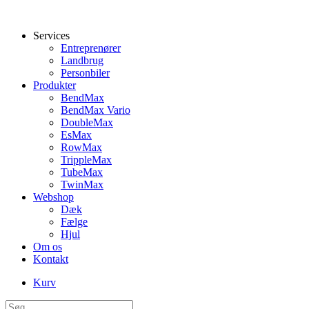
Services
Entreprenører
Landbrug
Personbiler
Produkter
BendMax
BendMax Vario
DoubleMax
EsMax
RowMax
TrippleMax
TubeMax
TwinMax
Webshop
Dæk
Fælge
Hjul
Om os
Kontakt
Kurv