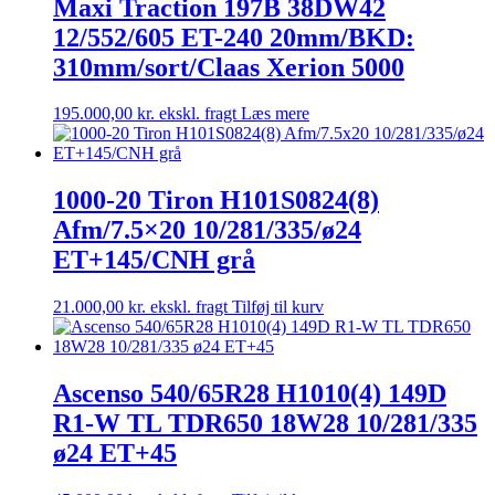
Maxi Traction 197B 38DW42
12/552/605 ET-240 20mm/BKD:
310mm/sort/Claas Xerion 5000
195.000,00
kr.
ekskl. fragt
Læs mere
1000-20 Tiron H101S0824(8)
Afm/7.5×20 10/281/335/ø24
ET+145/CNH grå
21.000,00
kr.
ekskl. fragt
Tilføj til kurv
Ascenso 540/65R28 H1010(4) 149D
R1-W TL TDR650 18W28 10/281/335
ø24 ET+45