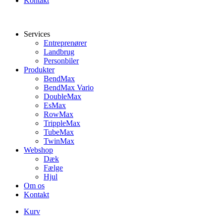
Kontakt
Services
Entreprenører
Landbrug
Personbiler
Produkter
BendMax
BendMax Vario
DoubleMax
EsMax
RowMax
TrippleMax
TubeMax
TwinMax
Webshop
Dæk
Fælge
Hjul
Om os
Kontakt
Kurv