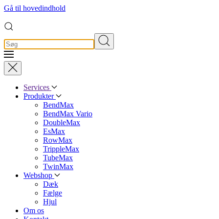
Gå til hovedindhold
Services
Produkter
BendMax
BendMax Vario
DoubleMax
EsMax
RowMax
TrippleMax
TubeMax
TwinMax
Webshop
Dæk
Fælge
Hjul
Om os