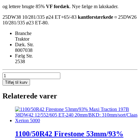
og lettere brugte 85%
VF fordæk
. Nye fælge m lakskader.
25DW38 10/281/335 ø24 ET+65/-83
kantforstærkede
¤ 25DW26
10/281/335 ø23 ET-80.
Branche
Traktor
Dæk. Str.
8007038
Fælg Str.
2538
800/70R38
173A8
Tilføj til kurv
+750/65R26
Goodyear
Relaterede varer
VF
H609(4)
gul
antal
1100/50R42 Firestone 53mm/93%