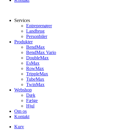
Kontakt
Services
Entreprenører
Landbrug
Personbiler
Produkter
BendMax
BendMax Vario
DoubleMax
EsMax
RowMax
TrippleMax
TubeMax
TwinMax
Webshop
Dæk
Fælge
Hjul
Om os
Kontakt
Kurv