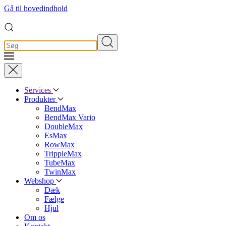
Gå til hovedindhold
Services
Produkter
BendMax
BendMax Vario
DoubleMax
EsMax
RowMax
TrippleMax
TubeMax
TwinMax
Webshop
Dæk
Fælge
Hjul
Om os