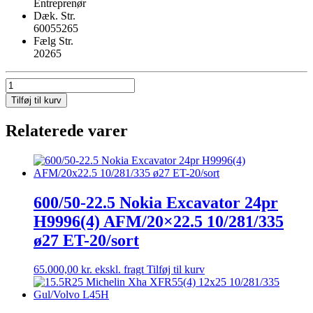
Entreprenør
Dæk. Str.
60055265
Fælg Str.
20265
600/55R26.5
Nokian
Tilføj til kurv
ELS
H200(4)
Relaterede varer
20×26.5
10/281/335
ø24
ET-
135/sølv
antal
600/50-22.5 Nokia Excavator 24pr
H9996(4) AFM/20×22.5 10/281/335
ø27 ET-20/sort
65.000,00
kr.
ekskl. fragt
Tilføj til kurv